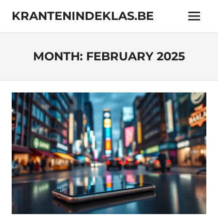
Skip
KRANTENINDEKLAS.BE
to
Menu
content
Online
magazine
met
MONTH:
FEBRUARY 2025
interessante
onderwerpen