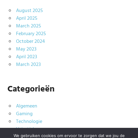
August 2025
April 2025
March 2025
February 2025
October 2024
May 2023
April 2023
March 2023
Categorieën
Algemeen
Gaming
Technologie
Vrije tijd
We gebruiken cookies om ervoor te zorgen dat we jou de
Wonen