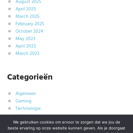
August 2025
April 2025
March 2025
February 2025
October 2024
May 2023
April 2023
March 2023
Categorieën
Algemeen
Gaming
Technologie
Vrije tijd
We gebruiken cookies om ervoor te zorgen dat we jou de
Wonen
beste ervaring op onze website kunnen geven. Als je doorgaat