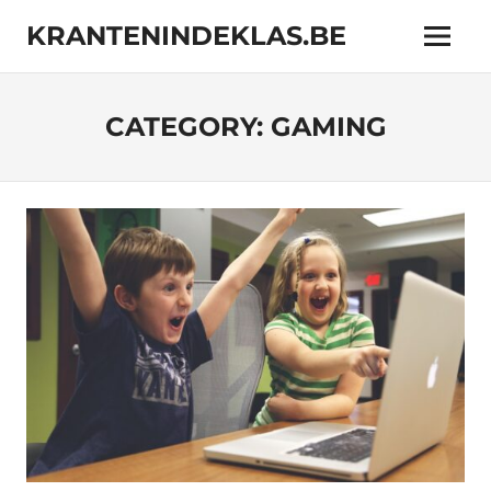
Skip
KRANTENINDEKLAS.BE
to
Menu
content
Online
magazine
met
CATEGORY:
GAMING
interessante
onderwerpen