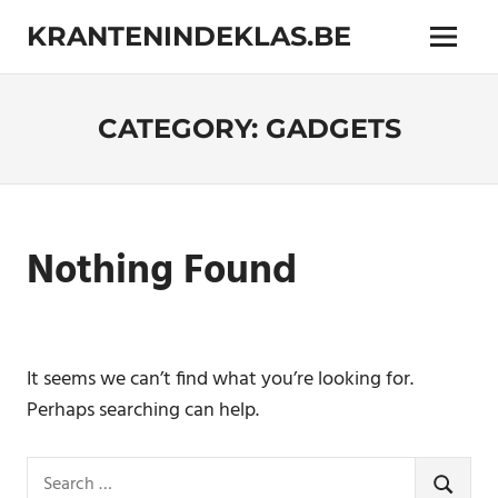
Skip
KRANTENINDEKLAS.BE
to
Menu
content
Online
magazine
met
CATEGORY:
GADGETS
interessante
onderwerpen
Nothing Found
It seems we can’t find what you’re looking for.
Perhaps searching can help.
Search
SEARCH