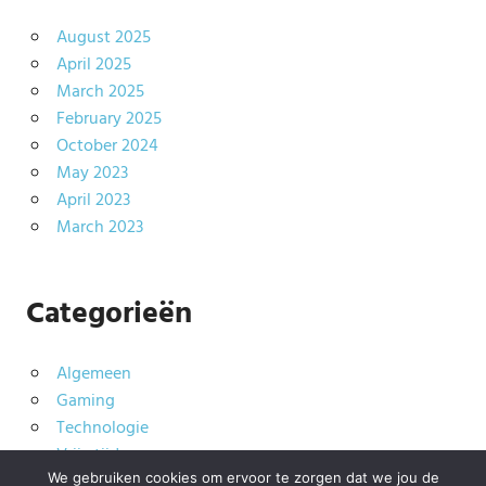
August 2025
April 2025
March 2025
February 2025
October 2024
May 2023
April 2023
March 2023
Categorieën
Algemeen
Gaming
Technologie
Vrije tijd
We gebruiken cookies om ervoor te zorgen dat we jou de
Wonen