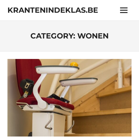
Skip
KRANTENINDEKLAS.BE
to
Menu
content
Online
magazine
met
CATEGORY:
WONEN
interessante
onderwerpen