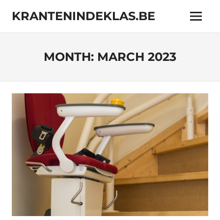
Skip
KRANTENINDEKLAS.BE
to
Menu
content
Online
magazine
met
MONTH:
MARCH 2023
interessante
onderwerpen