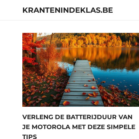
Skip
KRANTENINDEKLAS.BE
to
content
Online
magazine
met
interessante
onderwerpen
VERLENG DE BATTERIJDUUR VAN
JE MOTOROLA MET DEZE SIMPELE
TIPS