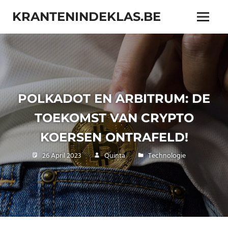
Skip
KRANTENINDEKLAS.BE
to
Menu
content
Online
magazine
met
interessante
onderwerpen
POLKADOT EN ARBITRUM: DE
TOEKOMST VAN CRYPTO
KOERSEN ONTRAFELD!
26 April 2023
Quinta
Technologie